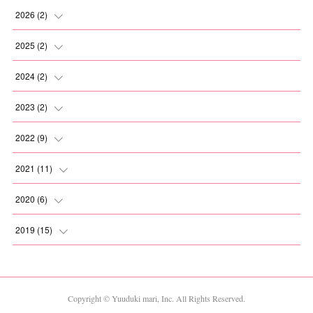
2026
(
2
)
(
1
)
2025
(
2
)
(
1
)
(
1
)
2024
(
2
)
(
1
)
(
1
)
2023
(
2
)
(
1
)
(
1
)
2022
(
9
)
(
1
)
(
1
)
2021
(
11
)
(
2
)
(
1
)
2020
(
6
)
(
2
)
(
1
)
(
1
)
2019
(
15
)
(
2
)
(
1
)
(
2
)
(
1
)
(
1
)
(
1
)
(
1
)
(
1
)
Copyright © Yuuduki mari, Inc. All Rights Reserved.