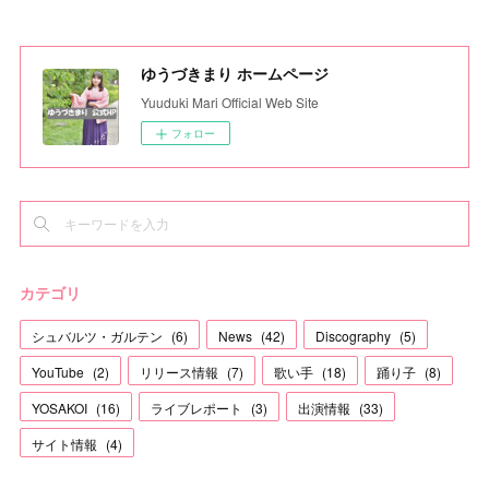
ゆうづきまり ホームページ
Yuuduki Mari Official Web Site
フォロー
カテゴリ
シュバルツ・ガルテン
(
6
)
News
(
42
)
Discography
(
5
)
YouTube
(
2
)
リリース情報
(
7
)
歌い手
(
18
)
踊り子
(
8
)
YOSAKOI
(
16
)
ライブレポート
(
3
)
出演情報
(
33
)
サイト情報
(
4
)