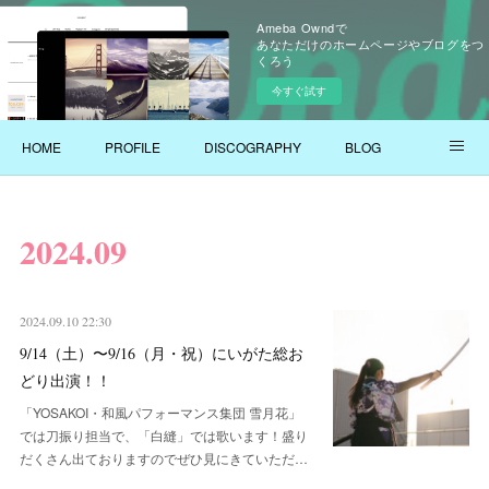
Ameba Owndで
あなただけのホームページやブログをつ
くろう
今すぐ試す
HOME
PROFILE
DISCOGRAPHY
BLOG
YOUTUBE
2024
.
09
2024.09.10 22:30
9/14（土）〜9/16（月・祝）にいがた総お
どり出演！！
「YOSAKOI・和風パフォーマンス集団 雪月花」
では刀振り担当で、「白縫」では歌います！盛り
だくさん出ておりますのでぜひ見にきていただ…