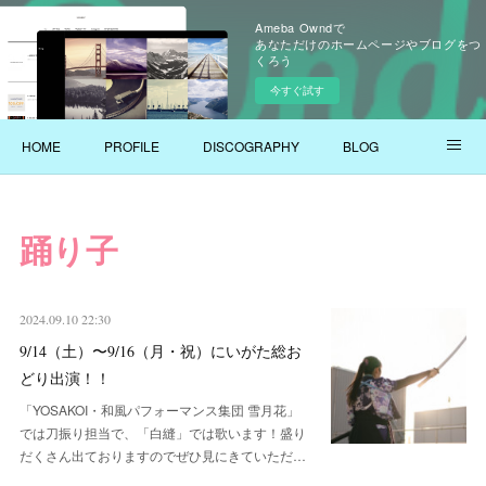
Ameba Owndで
あなただけのホームページやブログをつ
くろう
今すぐ試す
HOME
PROFILE
DISCOGRAPHY
BLOG
YOUTUBE
踊り子
2024.09.10 22:30
9/14（土）〜9/16（月・祝）にいがた総お
どり出演！！
「YOSAKOI・和風パフォーマンス集団 雪月花」
では刀振り担当で、「白縫」では歌います！盛り
だくさん出ておりますのでぜひ見にきていただ…