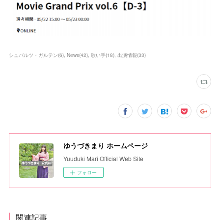
シュバルツ・ガルテン
(
6
)
News
(
42
)
歌い手
(
18
)
出演情報
(
33
)
ゆうづきまり ホームページ
Yuuduki Mari Official Web Site
フォロー
関連記事