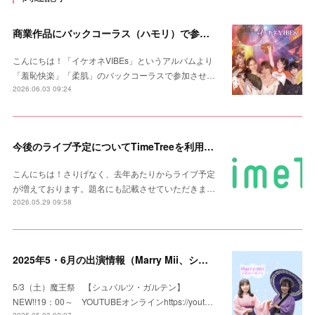
商業作品にバックコーラス（ハモリ）で参加しました！
こんにちは！「イケオネVIBEs」というアルバムより
「羞恥快楽」「柔肌」のバックコーラスで参加させ…
2026.06.03 09:24
今後のライブ予定についてTimeTreeを利用します
こんにちは！さりげなく、去年あたりからライブ予定
が増えております。題名にも記載させていただきま…
2026.05.29 09:58
2025年5・6月の出演情報（Marry Mii、シュバルツ・ガルテン）追加
5/3（土）魔王祭 【シュバルツ・ガルテン】
NEW!!19：00～ YOUTUBEオンラインhttps://yout…