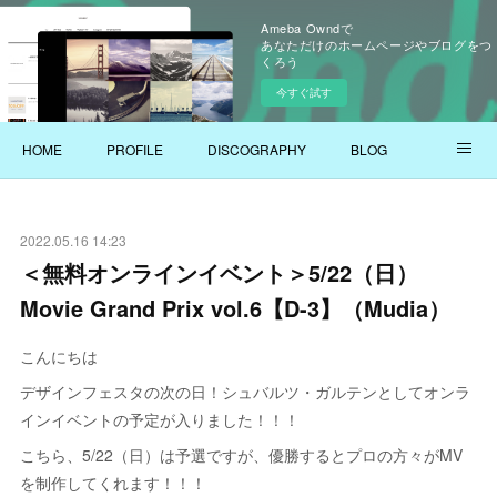
Ameba Owndで
あなただけのホームページやブログをつ
くろう
今すぐ試す
HOME
PROFILE
DISCOGRAPHY
BLOG
YOUTUBE
2022.05.16 14:23
＜無料オンラインイベント＞5/22（日）
Movie Grand Prix vol.6【D-3】（Mudia）
こんにちは
デザインフェスタの次の日！シュバルツ・ガルテンとしてオンラ
インイベントの予定が入りました！！！
こちら、5/22（日）は予選ですが、優勝するとプロの方々がMV
を制作してくれます！！！