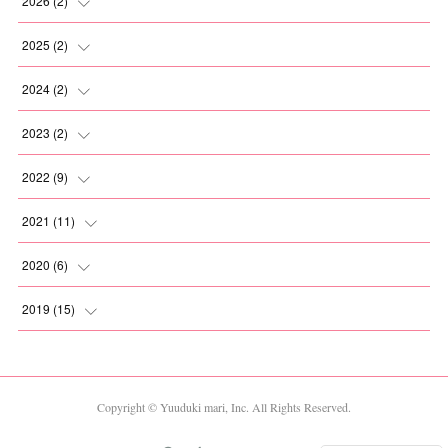
2026
(
2
)
(
1
)
2025
(
2
)
(
1
)
(
1
)
2024
(
2
)
(
1
)
(
1
)
2023
(
2
)
(
1
)
(
1
)
2022
(
9
)
(
1
)
(
1
)
2021
(
11
)
(
2
)
(
1
)
2020
(
6
)
(
2
)
(
1
)
(
1
)
2019
(
15
)
(
2
)
(
1
)
(
2
)
(
1
)
(
1
)
(
1
)
(
1
)
(
1
)
Copyright © Yuuduki mari, Inc. All Rights Reserved.
(
1
)
(
1
)
(
2
)
(
1
)