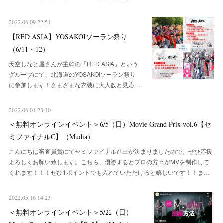
2022.06.09 22:51
【RED ASIA】YOSAKOIソーラン祭り
（6/11・12）
天空しなと屋さんが主幹の「RED ASIA」という
グループにて、北海道のYOSAKOIソーラン祭り
に参加します！さまざまな衣装に大人数と見応…
2022.06.01 23:10
＜無料オンラインイベント＞6/5（日）Movie Grand Prix vol.6【セ
ミファイナルC】（Mudia）
こんにちは審査員賞にてセミファイナル進出が決まりましたので、ぜひ応援
よろしくお願い致します。こちら、優勝するとプロの方々がMVを制作して
くれます！！！ぜひ1ポイントでも入れていただけると嬉しいです！！ま…
2022.05.16 14:23
＜無料オンラインイベント＞5/22（日）