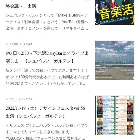
略会議～」出演
シュバルツ・ガルテンとして「Make a Story～ア
ーティスト戦略会議～」という、YouTube番組へ
出演します！コメントを通して、リアルタイム…
2023.08.03 11:49
8/6(日)12:30～下北沢DaisyBarにてライブ出
演します【シュバルツ・ガルテン】
新メンバー迎えての初ライブでございます！！！
がっつり30分時間があるので、お時間ある方はぜ
ひ遊びにきてください！！※もしかしていける…
2022.11.16 23:23
2022/11/19（土）デザインフェスタvol.56
出演（シュバルツ・ガルテン）
デザフェスにてシュバルツ・ガルテン初ライブで
す。今までリリースしてきた曲に加え、
YOSAKOI・和風パフォーマンス集団雪月花と…