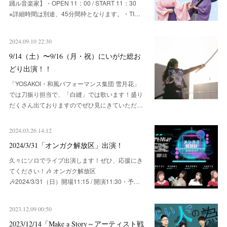
踊ル音楽家】・OPEN 11：00 / START 11：30
※詳細時間は別途、45分間枠となります。・TI…
2024.09.10 22:30
9/14（土）〜9/16（月・祝）にいがた総お
どり出演！！
「YOSAKOI・和風パフォーマンス集団 雪月花」
では刀振り担当で、「白縫」では歌います！盛り
だくさん出ておりますのでぜひ見にきていただ…
2024.03.26 14:12
2024/3/31「オンガク解放区」出演！
久々にソロでライブ出演します！ぜひ、応援にき
てください！🎶 オンガク解放区
🎶2024/3/31（日）開場11:15 / 開演11:30・予…
2023.12.09 00:50
2023/12/14「Make a Story～アーティスト戦