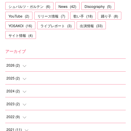
シュバルツ・ガルテン
(
6
)
News
(
42
)
Discography
(
5
)
YouTube
(
2
)
リリース情報
(
7
)
歌い手
(
18
)
踊り子
(
8
)
YOSAKOI
(
16
)
ライブレポート
(
3
)
出演情報
(
33
)
サイト情報
(
4
)
アーカイブ
2026
(
2
)
(
1
)
2025
(
2
)
(
1
)
(
1
)
2024
(
2
)
(
1
)
(
1
)
2023
(
2
)
(
1
)
(
1
)
2022
(
9
)
(
1
)
(
1
)
2021
(
11
)