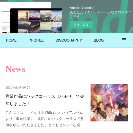
Ameba Owndで
あなただけのホームページやブログをつ
くろう
今すぐ試す
HOME
PROFILE
DISCOGRAPHY
BLOG
YOUTUBE
News
2026.06.03 09:24
商業作品にバックコーラス（ハモリ）で参
加しました！
こんにちは！「イケオネVIBEs」というアルバム
より「羞恥快楽」「柔肌」のバックコーラスで参
加させていただきました。とてもセクシーな楽…