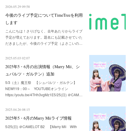
2026.05.29 09:58
今後のライブ予定についてTimeTreeを利用
します
こんにちは！さりげなく、去年あたりからライブ
予定が増えております。題名にも記載させていた
だきましたが、今後のライブ予定（よさこいの…
2025.05.03 02:07
2025年5・6月の出演情報（Marry Mii、シ
ュバルツ・ガルテン）追加
5/3（土）魔王祭 【シュバルツ・ガルテン】
NEW!!19：00～ YOUTUBEオンライン
https://youtu.be/4THh3vgMz1E5/25(日) ＠CAM…
2025.04.26 08:15
2025年5・6月のMarry Miiライブ情報
5/25(日) ＠CAMELOT B2 【Marry Mii With