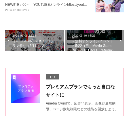
NEW!!19：00～ YOUTUBEオンラインhttps://yout…
2025.05.03 02:07
2022.06.09 22:51
2022.05.16 14:23
【RED ASIA】YOSAKOIソー
＜無料オンラインイベント
ラン祭り（6/11・12）
＞5/22（日）Movie Grand
Prix vol.6【D-3】（Mudia）
PR
プレミアムプランでもっと自由な
サイトに
Ameba Owndで、広告非表示、画像容量無制
限、ページ数無制限などの機能を開放しよう。