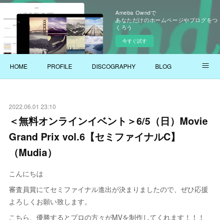
Ameba Owndで
あなただけのホームページやブログをつ
くろう
今すぐ試す
HOME
PROFILE
DISCOGRAPHY
BLOG
YOUTUBE
2022.06.01 23:10
＜無料オンラインイベント＞6/5（日）Movie
Grand Prix vol.6【セミファイナルC】
（Mudia）
こんにちは
審査員賞にてセミファイナル進出が決まりましたので、ぜひ応援
よろしくお願い致します。
こちら、優勝するとプロの方々がMVを制作してくれます！！！