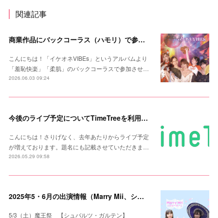
関連記事
商業作品にバックコーラス（ハモリ）で参加しました！
こんにちは！「イケオネVIBEs」というアルバムより
「羞恥快楽」「柔肌」のバックコーラスで参加させ…
2026.06.03 09:24
今後のライブ予定についてTimeTreeを利用します
こんにちは！さりげなく、去年あたりからライブ予定
が増えております。題名にも記載させていただきま…
2026.05.29 09:58
2025年5・6月の出演情報（Marry Mii、シュバルツ・ガルテン）追加
5/3（土）魔王祭 【シュバルツ・ガルテン】