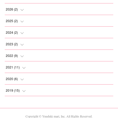
2026
(
2
)
(
1
)
2025
(
2
)
(
1
)
(
1
)
2024
(
2
)
(
1
)
(
1
)
2023
(
2
)
(
1
)
(
1
)
2022
(
9
)
(
1
)
(
1
)
2021
(
11
)
(
2
)
(
1
)
2020
(
6
)
(
2
)
(
1
)
(
1
)
2019
(
15
)
(
2
)
(
1
)
(
2
)
(
1
)
(
1
)
(
1
)
(
1
)
(
1
)
Copyright © Yuuduki mari, Inc. All Rights Reserved.