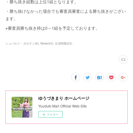
・勝ち抜き組数は上位1組となります。
・勝ち抜けなかった場合でも審査員審査による勝ち抜きがござい
ます。
※審査員勝ち抜き枠は0～1組を予定しております。
シュバルツ・ガルテン
(
6
)
News
(
42
)
出演情報
(
33
)
ゆうづきまり ホームページ
Yuuduki Mari Official Web Site
フォロー