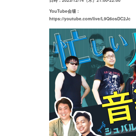
日時：2023/12/14（木）21:00-22:00
YouTube会場：
https://youtube.com/live/L9Q6osDC2Jc