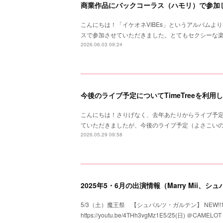
商業作品にバックコーラス（ハモリ）で参加
こんにちは！「イケオネVIBEs」というアルバムよ
スで参加させていただきました。とてもセクシーな
2026.06.03 09:24
今後のライブ予定についてTimeTreeを利用
こんにちは！さりげなく、去年あたりからライブ予
ていただきましたが、今後のライブ予定（よさこいの歌
2026.05.29 09:58
2025年5・6月の出演情報（Marry Mii、
5/3（土）魔王祭 【シュバルツ・ガルテン】 NEW!!1
https://youtu.be/4THh3vgMz1E5/25(日) ＠CAM