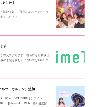
しました！
り「羞恥快楽」「柔肌」のバックコーラ
楽曲でした！！
します
定が増えております。題名にも記載させ
の予定も含む）についてはTimeTre…
シュバルツ・ガルテン）追加
9：00～ YOUTUBEオンライン
ELOT B2 【Marry Mii With 踊ル音楽家…