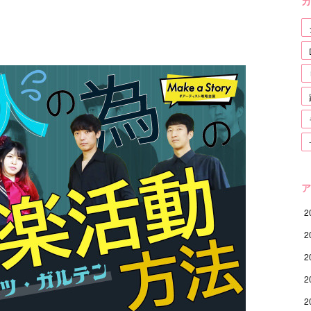
カ
ア
2
2
2
2
2