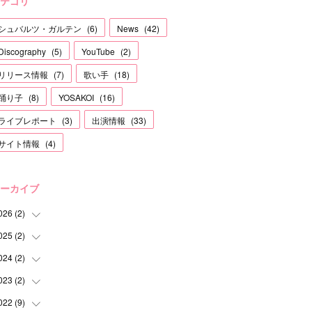
テゴリ
シュバルツ・ガルテン
(
6
)
News
(
42
)
Discography
(
5
)
YouTube
(
2
)
リリース情報
(
7
)
歌い手
(
18
)
踊り子
(
8
)
YOSAKOI
(
16
)
ライブレポート
(
3
)
出演情報
(
33
)
サイト情報
(
4
)
ーカイブ
026
(
2
)
025
(
2
)
(
1
)
(
1
)
024
(
2
)
(
1
)
(
1
)
023
(
2
)
(
1
)
(
1
)
022
(
9
)
(
1
)