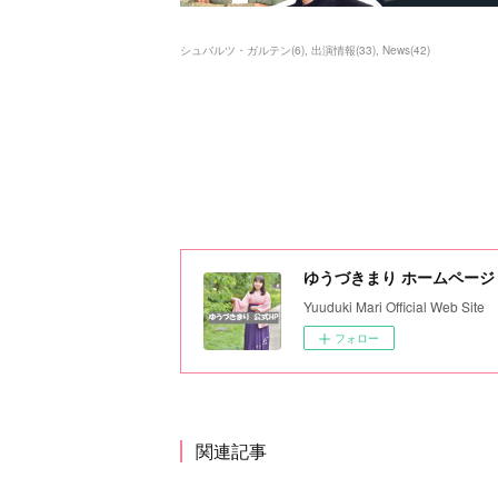
シュバルツ・ガルテン
(
6
)
出演情報
(
33
)
News
(
42
)
ゆうづきまり ホームページ
Yuuduki Mari Official Web Site
フォロー
関連記事