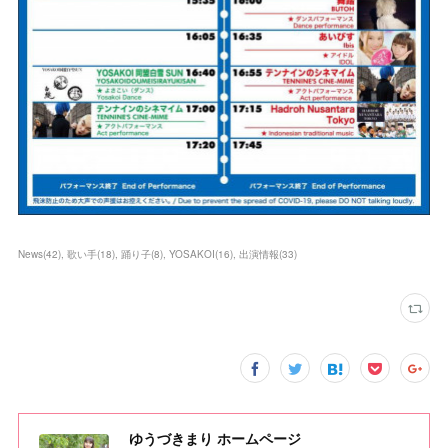
News
(
42
)
歌い手
(
18
)
踊り子
(
8
)
YOSAKOI
(
16
)
出演情報
(
33
)
ゆうづきまり ホームページ