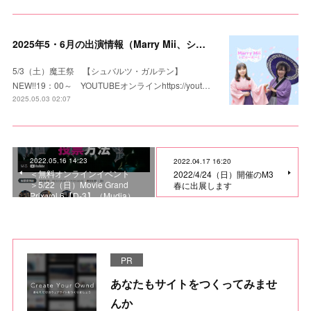
2025年5・6月の出演情報（Marry Mii、シュバルツ・ガルテン）追加
5/3（土）魔王祭 【シュバルツ・ガルテン】
NEW!!19：00～ YOUTUBEオンラインhttps://yout…
2025.05.03 02:07
2022.05.16 14:23
2022.04.17 16:20
＜無料オンラインイベント
2022/4/24（日）開催のM3
＞5/22（日）Movie Grand
春に出展します
Prix vol.6【D-3】（Mudia）
PR
あなたもサイトをつくってみませ
んか