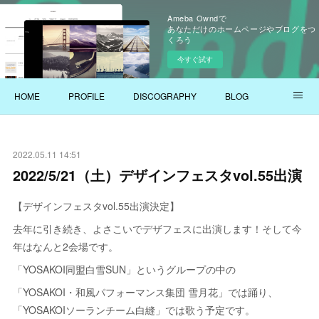
Ameba Owndで
あなただけのホームページやブログをつ
くろう
今すぐ試す
HOME
PROFILE
DISCOGRAPHY
BLOG
YOUTUBE
2022.05.11 14:51
2022/5/21（土）デザインフェスタvol.55出演
【デザインフェスタvol.55出演決定】
去年に引き続き、よさこいでデザフェスに出演します！そして今
年はなんと2会場です。
「YOSAKOI同盟白雪SUN」というグループの中の
「YOSAKOI・和風パフォーマンス集団 雪月花」では踊り、
「YOSAKOIソーランチーム白縫」では歌う予定です。