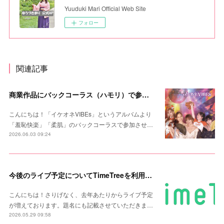
Yuuduki Mari Official Web Site
フォロー
関連記事
商業作品にバックコーラス（ハモリ）で参加しました！
こんにちは！「イケオネVIBEs」というアルバムより
「羞恥快楽」「柔肌」のバックコーラスで参加させ…
2026.06.03 09:24
今後のライブ予定についてTimeTreeを利用します
こんにちは！さりげなく、去年あたりからライブ予定
が増えております。題名にも記載させていただきま…
2026.05.29 09:58