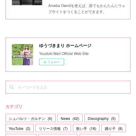
Ameba Owndを使えば、誰でもかんたんにウェ
ブサイトをつくることができます。
ゆうづきまり ホームページ
Yuuduki Mari Official Web Site
フォロー
カテゴリ
シュバルツ・ガルテン
(
6
)
News
(
42
)
Discography
(
5
)
YouTube
(
2
)
リリース情報
(
7
)
歌い手
(
18
)
踊り子
(
8
)